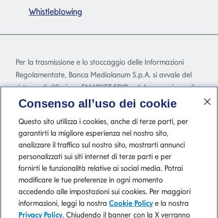
Whistleblowing
Per la trasmissione e lo stoccaggio delle Informazioni
Regolamentate, Banca Mediolanum S.p.A. si avvale del
sistema di diffusione EMARKET SDIR e del meccanismo di
stoccaggio EMARKET Storage disponibile
Consenso all’uso dei cookie
all'indirizzo
www.emarketstorage.com
, gestiti da
Questo sito utilizza i cookies, anche di terze parti, per
Teleborsa S.r.l. - con sede Piazza di Priscilla, 4 - Roma - a
garantirti la migliore esperienza nel nostro sito,
seguito dell'autorizzazione e delle delibere CONSOB n.
analizzare il traffico sul nostro sito, mostrarti annunci
22517 e 22518 del 23 novembre 2022.
personalizzati sui siti internet di terze parti e per
fornirti le funzionalità relative ai social media. Potrai
modificare le tue preferenze in ogni momento
accedendo alle impostazioni sui cookies. Per maggiori
P. IVA 10540610960 del Gruppo IVA Banca Mediolanum
informazioni, leggi la nostra
Cookie Policy
e la nostra
Privacy Policy
. Chiudendo il banner con la X verranno