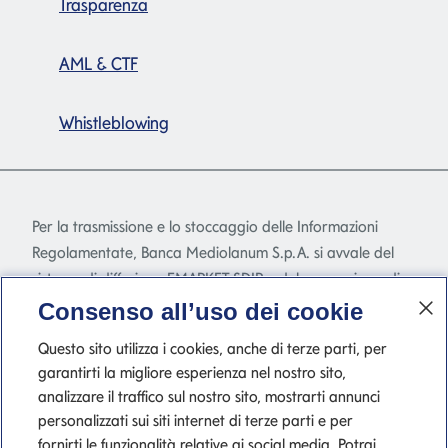
Trasparenza
AML & CTF
Whistleblowing
Per la trasmissione e lo stoccaggio delle Informazioni
Regolamentate, Banca Mediolanum S.p.A. si avvale del
sistema di diffusione EMARKET SDIR e del meccanismo di
stoccaggio EMARKET Storage disponibile
Consenso all’uso dei cookie
all'indirizzo
www.emarketstorage.com
, gestiti da
Questo sito utilizza i cookies, anche di terze parti, per
Teleborsa S.r.l. - con sede Piazza di Priscilla, 4 - Roma - a
garantirti la migliore esperienza nel nostro sito,
seguito dell'autorizzazione e delle delibere CONSOB n.
analizzare il traffico sul nostro sito, mostrarti annunci
22517 e 22518 del 23 novembre 2022.
personalizzati sui siti internet di terze parti e per
fornirti le funzionalità relative ai social media. Potrai