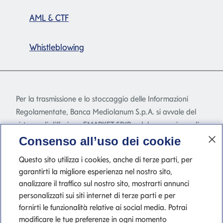
AML & CTF
Whistleblowing
Per la trasmissione e lo stoccaggio delle Informazioni
Regolamentate, Banca Mediolanum S.p.A. si avvale del
sistema di diffusione EMARKET SDIR e del meccanismo di
stoccaggio EMARKET Storage disponibile
Consenso all’uso dei cookie
all'indirizzo
www.emarketstorage.com
, gestiti da
Questo sito utilizza i cookies, anche di terze parti, per
Teleborsa S.r.l. - con sede Piazza di Priscilla, 4 - Roma - a
garantirti la migliore esperienza nel nostro sito,
seguito dell'autorizzazione e delle delibere CONSOB n.
analizzare il traffico sul nostro sito, mostrarti annunci
22517 e 22518 del 23 novembre 2022.
personalizzati sui siti internet di terze parti e per
fornirti le funzionalità relative ai social media. Potrai
modificare le tue preferenze in ogni momento