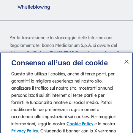
Whistleblowing
Per la trasmissione e lo stoccaggio delle Informazioni
Regolamentate, Banca Mediolanum S.p.A. si avvale del
sistema di diffusione EMARKET SDIR e del meccanismo di
stoccaggio EMARKET Storage disponibile
Consenso all’uso dei cookie
all'indirizzo
www.emarketstorage.com
, gestiti da
Questo sito utilizza i cookies, anche di terze parti, per
Teleborsa S.r.l. - con sede Piazza di Priscilla, 4 - Roma - a
garantirti la migliore esperienza nel nostro sito,
seguito dell'autorizzazione e delle delibere CONSOB n.
analizzare il traffico sul nostro sito, mostrarti annunci
22517 e 22518 del 23 novembre 2022.
personalizzati sui siti internet di terze parti e per
fornirti le funzionalità relative ai social media. Potrai
modificare le tue preferenze in ogni momento
accedendo alle impostazioni sui cookies. Per maggiori
P. IVA 10540610960 del Gruppo IVA Banca Mediolanum
informazioni, leggi la nostra
Cookie Policy
e la nostra
Privacy Policy
. Chiudendo il banner con la X verranno