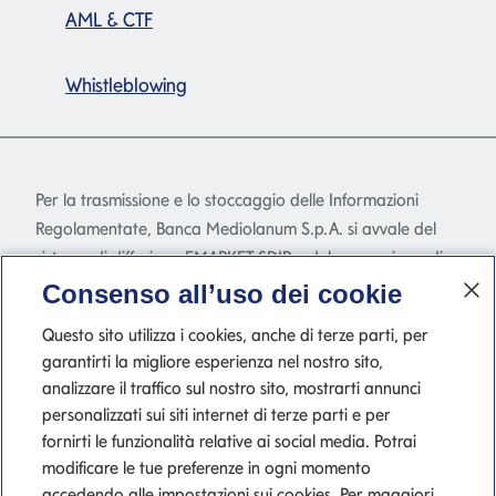
AML & CTF
Whistleblowing
Per la trasmissione e lo stoccaggio delle Informazioni
Regolamentate, Banca Mediolanum S.p.A. si avvale del
sistema di diffusione EMARKET SDIR e del meccanismo di
stoccaggio EMARKET Storage disponibile
Consenso all’uso dei cookie
all'indirizzo
www.emarketstorage.com
, gestiti da
Questo sito utilizza i cookies, anche di terze parti, per
Teleborsa S.r.l. - con sede Piazza di Priscilla, 4 - Roma - a
garantirti la migliore esperienza nel nostro sito,
seguito dell'autorizzazione e delle delibere CONSOB n.
analizzare il traffico sul nostro sito, mostrarti annunci
22517 e 22518 del 23 novembre 2022.
personalizzati sui siti internet di terze parti e per
fornirti le funzionalità relative ai social media. Potrai
modificare le tue preferenze in ogni momento
accedendo alle impostazioni sui cookies. Per maggiori