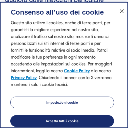
emergano delle criticità come il
Consenso all’uso dei cookie
deterioramento di alcune delle suddette
Questo sito utilizza i cookies, anche di terze parti, per
metriche, la SGR effettua gli opportuni
garantirti la migliore esperienza nel nostro sito,
analizzare il traffico sul nostro sito, mostrarti annunci
approfondimenti al fine di individuare le
personalizzati sui siti internet di terze parti e per
ragioni di tale trend negativo e, nel caso,
fornirti le funzionalità relative ai social media. Potrai
modificare le tue preferenze in ogni momento
attivarsi con le società emittenti
accedendo alle impostazioni sui cookies. Per maggiori
principalmente coinvolte mediante
informazioni, leggi la nostra
Cookie Policy
e la nostra
Privacy Policy
. Chiudendo il banner con la X verranno
eventuali incontri mirati e/o esercizio del
mantenuti solo i cookie tecnici.
diritto di intervento e di voto.
Impostazioni cookie
h) Fonti e trattamento dei dati
Accetta tutti i cookie