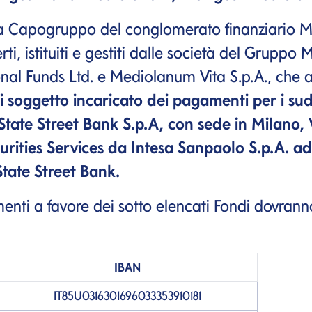
à Capogruppo del conglomerato finanziario Med
ti, istituiti e gestiti dalle società del Gru
nal Funds Ltd. e Mediolanum Vita S.p.A., che 
i soggetto incaricato dei pagamenti per i sud
tate Street Bank S.p.A, con sede in Milano, V
rities Services da Intesa Sanpaolo S.p.A. ad 
State Street Bank.
enti a favore dei sotto elencati Fondi dovranno
IBAN
IT85U0316301696033353910181