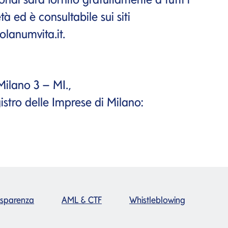
à ed è consultabile sui siti
lanumvita.it.
ilano 3 – MI.,
gistro delle Imprese di Milano:
asparenza
AML & CTF
Whistleblowing