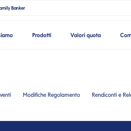
ank
amily Banker
mpSpanBlank
cipale
siamo
Prodotti
Valori quota
Com
venti
Modifiche Regolamento
Rendiconti e Rel