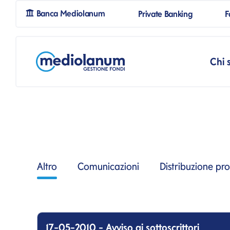
mpSpanBlank
Banca Mediolanum
Private Banking
mpSpanBl
F
Salta al contenuto
Salta alla navigazione prin
Chi 
Altro
Comunicazioni
Distribuzione pro
17-05-2010 - Avviso ai sottoscrittori