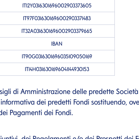
IT12Y0316301696002903373605
IT97F0316301696002903371483
IT32A0316301696002903379665
IBAN
IT90G0316301696035109050169
IT14H0316301696041144930153
sigli di Amministrazione delle predette Socie
nformativa dei predetti Fondi sostituendo, ove 
dei Pagamenti dei Fondi.
untivi, dei Regolamenti e/o dei Prospetti dei Fo