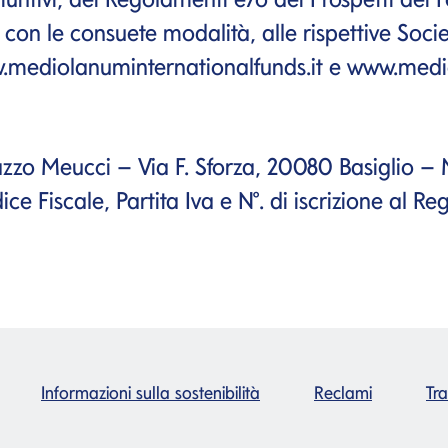
 con le consuete modalità, alle rispettive Societ
mediolanuminternationalfunds.it
e
www.medio
o Meucci – Via F. Sforza, 20080 Basiglio – M
ce Fiscale, Partita Iva e N°. di iscrizione al Re
Informazioni sulla sostenibilità
Reclami
Tr