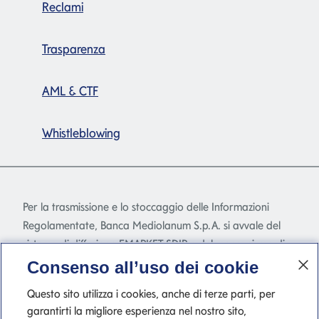
Reclami
Trasparenza
AML & CTF
Whistleblowing
Per la trasmissione e lo stoccaggio delle Informazioni
Regolamentate, Banca Mediolanum S.p.A. si avvale del
sistema di diffusione EMARKET SDIR e del meccanismo di
stoccaggio EMARKET Storage disponibile
Consenso all’uso dei cookie
all'indirizzo
www.emarketstorage.com
, gestiti da
Questo sito utilizza i cookies, anche di terze parti, per
Teleborsa S.r.l. - con sede Piazza di Priscilla, 4 - Roma - a
garantirti la migliore esperienza nel nostro sito,
seguito dell'autorizzazione e delle delibere CONSOB n.