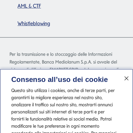
AML & CTF
Whistleblowing
Per la trasmissione e lo stoccaggio delle Informazioni
Regolamentate, Banca Mediolanum S.p.A. si avvale del
sistema di diffusione EMARKET SDIR e del meccanismo di
stoccaggio EMARKET Storage disponibile
Consenso all’uso dei cookie
all'indirizzo
www.emarketstorage.com
, gestiti da
Questo sito utilizza i cookies, anche di terze parti, per
Teleborsa S.r.l. - con sede Piazza di Priscilla, 4 - Roma - a
garantirti la migliore esperienza nel nostro sito,
seguito dell'autorizzazione e delle delibere CONSOB n.
analizzare il traffico sul nostro sito, mostrarti annunci
22517 e 22518 del 23 novembre 2022.
personalizzati sui siti internet di terze parti e per
fornirti le funzionalità relative ai social media. Potrai
modificare le tue preferenze in ogni momento