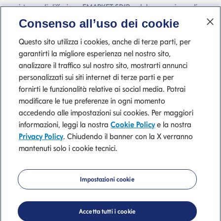
sistema di diffusione EMARKET SDIR e del meccanismo di
stoccaggio EMARKET Storage disponibile
Consenso all’uso dei cookie
all'indirizzo
www.emarketstorage.com
, gestiti da
Questo sito utilizza i cookies, anche di terze parti, per
Teleborsa S.r.l. - con sede Piazza di Priscilla, 4 - Roma - a
garantirti la migliore esperienza nel nostro sito,
seguito dell'autorizzazione e delle delibere CONSOB n.
analizzare il traffico sul nostro sito, mostrarti annunci
22517 e 22518 del 23 novembre 2022.
personalizzati sui siti internet di terze parti e per
fornirti le funzionalità relative ai social media. Potrai
modificare le tue preferenze in ogni momento
accedendo alle impostazioni sui cookies. Per maggiori
P. IVA 10540610960 del Gruppo IVA Banca Mediolanum
informazioni, leggi la nostra
Cookie Policy
e la nostra
Privacy Policy
. Chiudendo il banner con la X verranno
mantenuti solo i cookie tecnici.
Tutti i Siti del Gruppo
Privacy
Cookie Policy
Impostazioni cookie
Accetta tutti i cookie