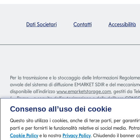
Dati Societari
Contatti
Accessibilità
Per la trasmissione e lo stoccaggio delle Informazioni Regolam
avvale del sistema di diffusione EMARKET SDIR e del meccani
disponibile all'indirizzo
www.emarketstorage.com
, gestiti da Te
4 - Roma - a seguito dell'autorizzazione e delle delibere CONSO
Consenso all’uso dei cookie
Questo sito utilizza i cookies, anche di terze parti, per garantirti
parti e per fornirti le funzionalità relative ai social media. P
P. IVA 10540610960 del Gruppo IVA Banca Mediol
Cookie Policy
e la nostra
Privacy Policy
. Chiudendo il banner co