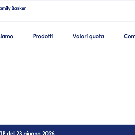
ank
amily Banker
mpSpanBlank
cipale
siamo
Prodotti
Valori quota
Com
VIP del 23 giugno 2026