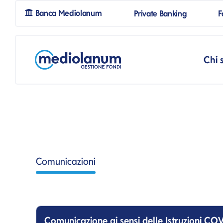
mpSpanBlank
Banca Mediolanum
Private Banking
mpSpanBl
F
Salta al contenuto
Salta alla navigazione prin
Chi 
Comunicazioni
Comunicazione ai sensi delle Istruzioni CO