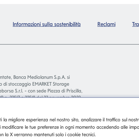
Informazioni sulla sostenibilità
Reclami
Tr
entate, Banca Mediolanum S.p.A. si
smo di stoccaggio EMARKET Storage
leborsa S.r.l. - con sede Piazza di Priscilla,
B n. 22517 e 22518 del 23 novembre 2022.
 la migliore esperienza nel nostro sito, analizzare il traffico sul nostr
otrai modificare le tue preferenze in ogni momento accedendo alle impo
anum
n la X verranno mantenuti solo i cookie tecnici.