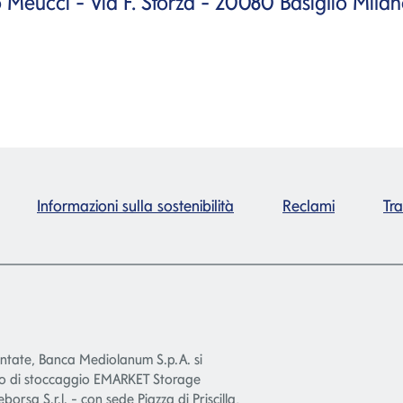
 Meucci - Via F. Sforza - 20080 Basiglio Milan
Informazioni sulla sostenibilità
Reclami
Tr
entate, Banca Mediolanum S.p.A. si
smo di stoccaggio EMARKET Storage
leborsa S.r.l. - con sede Piazza di Priscilla,