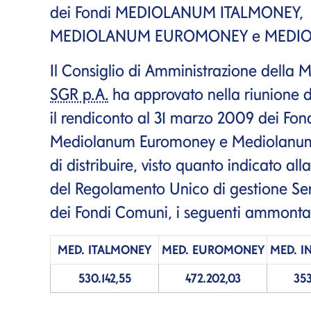
dei Fondi MEDIOLANUM ITALMONEY,
MEDIOLANUM EUROMONEY e MEDI
Il Consiglio di Amministrazione de
SGR p.A.
ha approvato nella riunione d
il rendiconto al 31 marzo 2009 dei F
Mediolanum
Euromoney
e Mediolan
di distribuire, visto quanto indicato alla
del Regolamento Unico di gestione Se
dei Fondi Comuni, i seguenti ammontari 
MED.
ITALMONEY
MED.
EUROMONEY
MED.
I
530.142,55
472.202,03
353