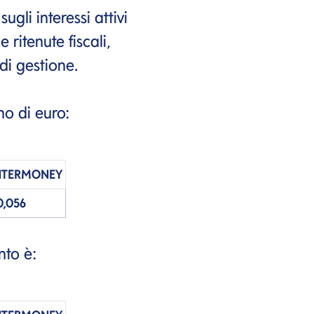
ugli interessi attivi
e ritenute fiscali,
 di gestione.
ono di euro:
NTERMONEY
0,056
to è: