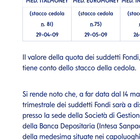
MED.
ITALMONEY
MED.
EUROMONEY
MED.
I
(stacco cedola
(stacco cedola
(stac
n.
81)
n.
75)
29-04-09
29-05-09
26
Il valore della quota dei suddetti Fond
tiene conto dello stacco della cedola.
Si rende noto che, a far data dal 14 m
trimestrale dei suddetti Fondi sarà a d
presso la sede della Società di Gestio
della Banca Depositaria (Intesa Sanp
della medesima situate nei capoluoghi