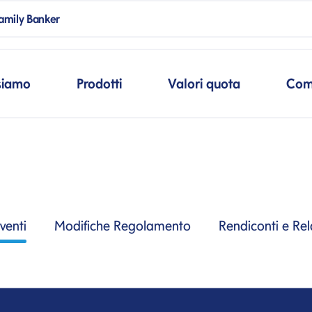
ank
amily Banker
mpSpanBlank
cipale
siamo
Prodotti
Valori quota
Com
venti
Modifiche Regolamento
Rendiconti e Rel