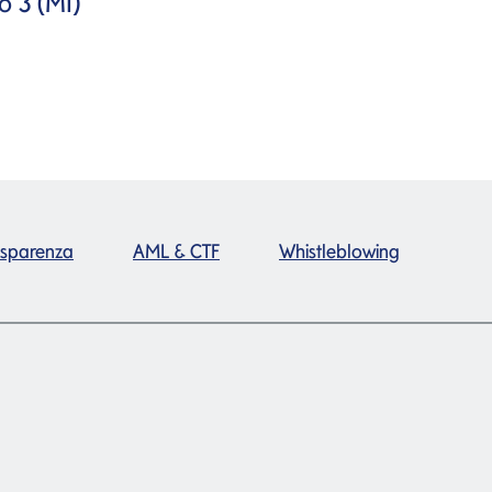
o 3 (MI)
asparenza
AML & CTF
Whistleblowing