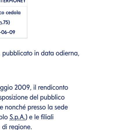
NTERMONEY
co cedola
n.
75)
-06-09
i, pubblicato in data odierna,
aggio 2009, il rendiconto
isposizione del pubblico
ne nonché presso la sede
aolo
S.p.A.
) e le filiali
 di regione.