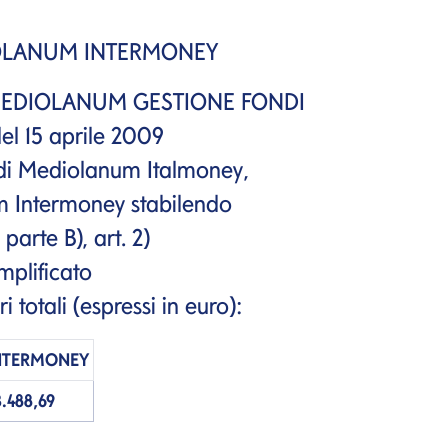
OLANUM INTERMONEY
lla MEDIOLANUM GESTIONE FONDI
el 15 aprile 2009
ondi Mediolanum
Italmoney
,
um
Intermoney
stabilendo
 parte B), art. 2)
mplificato
totali (espressi in euro):
NTERMONEY
.488,69