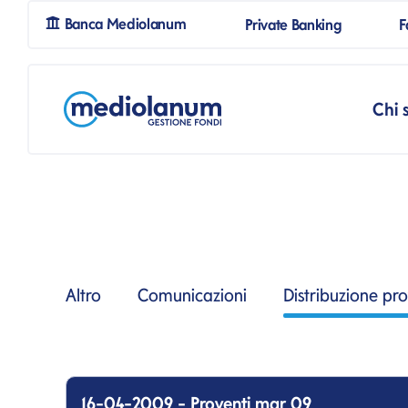
mpSpanBlank
Banca Mediolanum
Private Banking
mpSpanBl
F
Salta al contenuto
Salta alla navigazione prin
Chi 
Altro
Comunicazioni
Distribuzione pro
16-04-2009 - Proventi mar 09