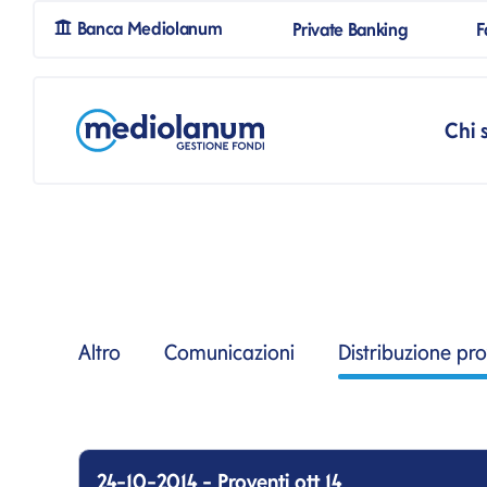
mpSpanBlank
Banca Mediolanum
Private Banking
mpSpanBl
F
Salta al contenuto
Salta alla navigazione prin
Chi 
Altro
Comunicazioni
Distribuzione pro
24-10-2014 - Proventi ott 14