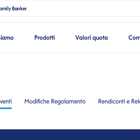
ank
amily Banker
mpSpanBlank
cipale
siamo
Prodotti
Valori quota
Com
venti
Modifiche Regolamento
Rendiconti e Rel