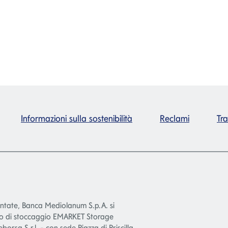
Informazioni sulla sostenibilità
Reclami
Tr
entate, Banca Mediolanum S.p.A. si
smo di stoccaggio EMARKET Storage
leborsa S.r.l. - con sede Piazza di Priscilla,