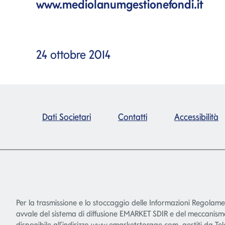
www.mediolanumgestionefondi.it
24 ottobre 2014
Dati Societari
Contatti
Accessibilità
Per la trasmissione e lo stoccaggio delle Informazioni Regolam
avvale del sistema di diffusione EMARKET SDIR e del meccani
disponibile all'indirizzo
www.emarketstorage.com
, gestiti da Te