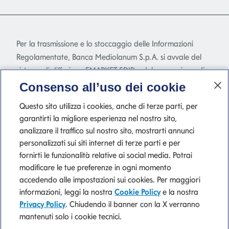
Per la trasmissione e lo stoccaggio delle Informazioni
Regolamentate, Banca Mediolanum S.p.A. si avvale del
sistema di diffusione EMARKET SDIR e del meccanismo di
stoccaggio EMARKET Storage disponibile
Consenso all’uso dei cookie
all'indirizzo
www.emarketstorage.com
, gestiti da
Questo sito utilizza i cookies, anche di terze parti, per
Teleborsa S.r.l. - con sede Piazza di Priscilla, 4 - Roma - a
garantirti la migliore esperienza nel nostro sito,
seguito dell'autorizzazione e delle delibere CONSOB n.
analizzare il traffico sul nostro sito, mostrarti annunci
22517 e 22518 del 23 novembre 2022.
personalizzati sui siti internet di terze parti e per
fornirti le funzionalità relative ai social media. Potrai
modificare le tue preferenze in ogni momento
accedendo alle impostazioni sui cookies. Per maggiori
P. IVA 10540610960 del Gruppo IVA Banca Mediolanum
informazioni, leggi la nostra
Cookie Policy
e la nostra
Privacy Policy
. Chiudendo il banner con la X verranno
mantenuti solo i cookie tecnici.