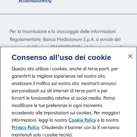
Per la trasmissione e lo stoccaggio delle Informazioni
Regolamentate, Banca Mediolanum S.p.A. si avvale del
sistema di diffusione EMARKET SDIR e del meccanismo di
stoccaggio EMARKET Storage disponibile
Consenso all’uso dei cookie
all'indirizzo
www.emarketstorage.com
, gestiti da
Questo sito utilizza i cookies, anche di terze parti, per
Teleborsa S.r.l. - con sede Piazza di Priscilla, 4 - Roma - a
garantirti la migliore esperienza nel nostro sito,
seguito dell'autorizzazione e delle delibere CONSOB n.
analizzare il traffico sul nostro sito, mostrarti annunci
22517 e 22518 del 23 novembre 2022.
personalizzati sui siti internet di terze parti e per
fornirti le funzionalità relative ai social media. Potrai
modificare le tue preferenze in ogni momento
accedendo alle impostazioni sui cookies. Per maggiori
P. IVA 10540610960 del Gruppo IVA Banca Mediolanum
informazioni, leggi la nostra
Cookie Policy
e la nostra
Privacy Policy
. Chiudendo il banner con la X verranno
mantenuti solo i cookie tecnici.