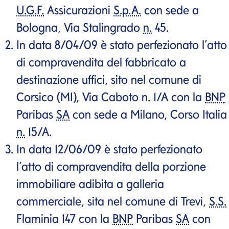
U.G.F.
Assicurazioni
S.p.A.
con sede a
Bologna, Via Stalingrado
n.
45.
In data 8/04/09 è stato perfezionato l’atto
di compravendita del fabbricato a
destinazione uffici, sito nel comune di
Corsico (MI), Via Caboto n. 1/A con la
BNP
Paribas
SA
con sede a Milano, Corso Italia
n.
15/A.
In data 12/06/09 è stato perfezionato
l’atto di compravendita della porzione
immobiliare adibita a galleria
commerciale, sita nel comune di Trevi,
S.S.
Flaminia 147 con la
BNP
Paribas
SA
con