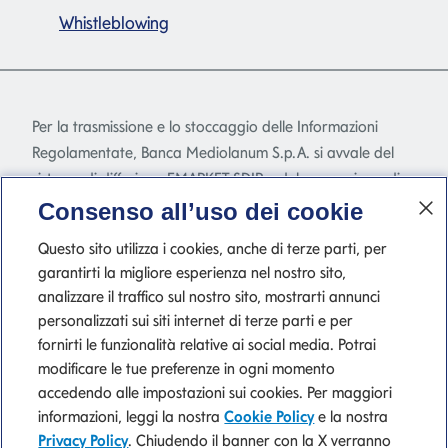
Whistleblowing
Per la trasmissione e lo stoccaggio delle Informazioni
Regolamentate, Banca Mediolanum S.p.A. si avvale del
sistema di diffusione EMARKET SDIR e del meccanismo di
stoccaggio EMARKET Storage disponibile
Consenso all’uso dei cookie
all'indirizzo
www.emarketstorage.com
, gestiti da
Questo sito utilizza i cookies, anche di terze parti, per
Teleborsa S.r.l. - con sede Piazza di Priscilla, 4 - Roma - a
garantirti la migliore esperienza nel nostro sito,
seguito dell'autorizzazione e delle delibere CONSOB n.
analizzare il traffico sul nostro sito, mostrarti annunci
22517 e 22518 del 23 novembre 2022.
personalizzati sui siti internet di terze parti e per
fornirti le funzionalità relative ai social media. Potrai
modificare le tue preferenze in ogni momento
accedendo alle impostazioni sui cookies. Per maggiori
P. IVA 10540610960 del Gruppo IVA Banca Mediolanum
informazioni, leggi la nostra
Cookie Policy
e la nostra
Privacy Policy
. Chiudendo il banner con la X verranno