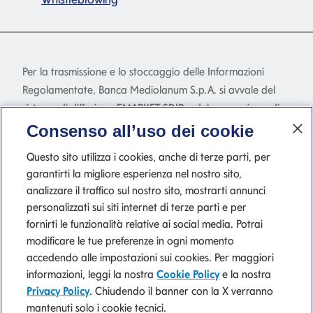
Per la trasmissione e lo stoccaggio delle Informazioni
Regolamentate, Banca Mediolanum S.p.A. si avvale del
sistema di diffusione EMARKET SDIR e del meccanismo di
stoccaggio EMARKET Storage disponibile
Consenso all’uso dei cookie
all'indirizzo
www.emarketstorage.com
, gestiti da
Questo sito utilizza i cookies, anche di terze parti, per
Teleborsa S.r.l. - con sede Piazza di Priscilla, 4 - Roma - a
garantirti la migliore esperienza nel nostro sito,
seguito dell'autorizzazione e delle delibere CONSOB n.
analizzare il traffico sul nostro sito, mostrarti annunci
22517 e 22518 del 23 novembre 2022.
personalizzati sui siti internet di terze parti e per
fornirti le funzionalità relative ai social media. Potrai
modificare le tue preferenze in ogni momento
accedendo alle impostazioni sui cookies. Per maggiori
P. IVA 10540610960 del Gruppo IVA Banca Mediolanum
informazioni, leggi la nostra
Cookie Policy
e la nostra
Privacy Policy
. Chiudendo il banner con la X verranno
mantenuti solo i cookie tecnici.