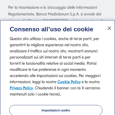
Per la trasmissione e lo stoccaggio delle Informazioni
Regolamentate, Banca Mediolanum S.p.A. si avvale del
sistema di diffusione EMARKET SDIR e del meccanismo di
stoccaggio EMARKET Storage disponibile
Consenso all’uso dei cookie
all'indirizzo
www.emarketstorage.com
, gestiti da
Questo sito utilizza i cookies, anche di terze parti, per
Teleborsa S.r.l. - con sede Piazza di Priscilla, 4 - Roma - a
garantirti la migliore esperienza nel nostro sito,
seguito dell'autorizzazione e delle delibere CONSOB n.
analizzare il traffico sul nostro sito, mostrarti annunci
22517 e 22518 del 23 novembre 2022.
personalizzati sui siti internet di terze parti e per
fornirti le funzionalità relative ai social media. Potrai
modificare le tue preferenze in ogni momento
accedendo alle impostazioni sui cookies. Per maggiori
P. IVA 10540610960 del Gruppo IVA Banca Mediolanum
informazioni, leggi la nostra
Cookie Policy
e la nostra
Privacy Policy
. Chiudendo il banner con la X verranno
mantenuti solo i cookie tecnici.
Tutti i Siti del Gruppo
Privacy
Cookie Policy
Impostazioni cookie